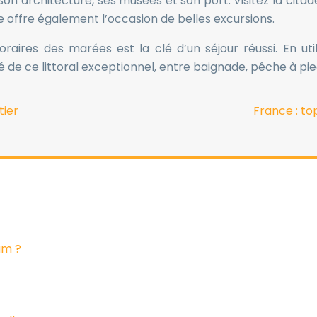
n architecture, ses musées et son port. Visitez la citad
ge offre également l’occasion de belles excursions.
oraires des marées est la clé d’un séjour réussi. En u
 de ce littoral exceptionnel, entre baignade, pêche à pie
tier
France : t
am ?