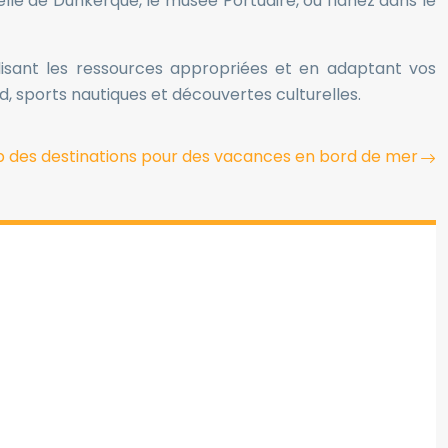
elle de Dunkerque, le musée Portuaire, ou flânez dans le
tilisant les ressources appropriées et en adaptant vos
d, sports nautiques et découvertes culturelles.
op des destinations pour des vacances en bord de mer