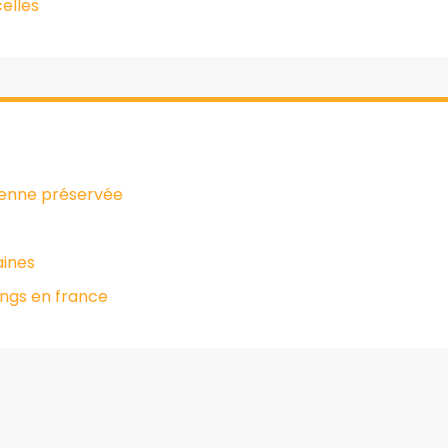
elles
ienne préservée
aines
ings en france