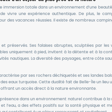
 une immersion totale dans un environnement d’une beauté
et de vivre une expérience authentique. De plus, le ca
 pour des vacances réussies. Il existe de nombreux campin
s et préservés. Ses falaises abruptes, sculptées par les
ibles uniquement à pied, invitent à la détente et à la c
ivités nautiques. La diversité des paysages, entre côte sa
ractérise par ses rochers déchiquetés et ses landes balay
 des eaux turquoise. Cette dualité fait de Belle-Île un li
offrant un accès direct à la nature environnante.
e présence dans un environnement naturel contribue à la r
et l’eau, a des effets positifs sur la santé physique et m
rs qui contribuent à un séjour ressourçant et revitalisant.