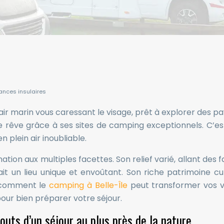
cances insulaires
ir marin vous caressant le visage, prêt à explorer des p
 rêve grâce à ses sites de camping exceptionnels. C’est 
n plein air inoubliable.
tion aux multiples facettes. Son relief varié, allant des
fait un lieu unique et envoûtant. Son riche patrimoine 
 comment le
camping à Belle-Île
peut transformer vos v
pour bien préparer votre séjour.
touts d’un séjour au plus près de la nature